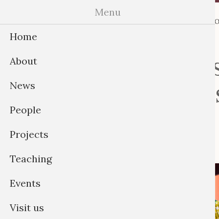
Skip
Menu
Home
About
News
Peo
to
Home
content
Textilien in m
About
Unerzählte Ge
News
People
Dissonanzen
Projects
Teaching
Events
Visit us