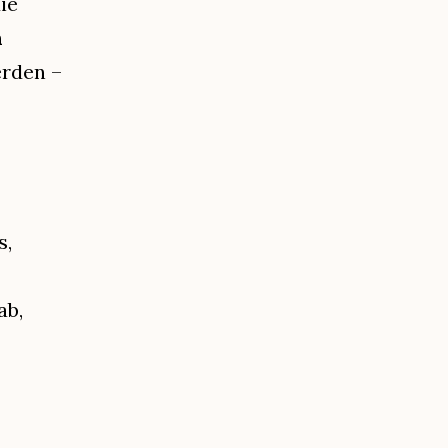
ie
n
rden –
s,
ab,