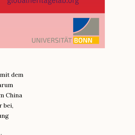
 mit dem
Warum
m China
 bei,
ung