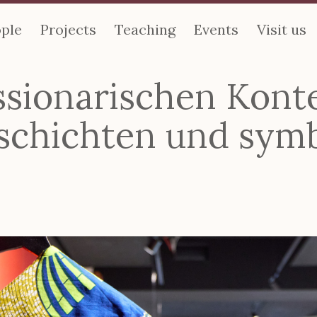
ple
Projects
Teaching
Events
Visit us
issionarischen Kont
schichten und symb